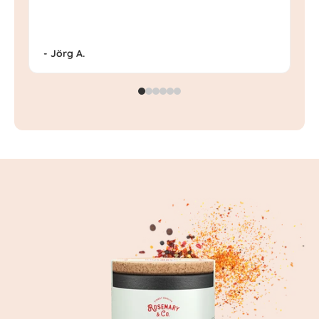
- Jörg A.
- 