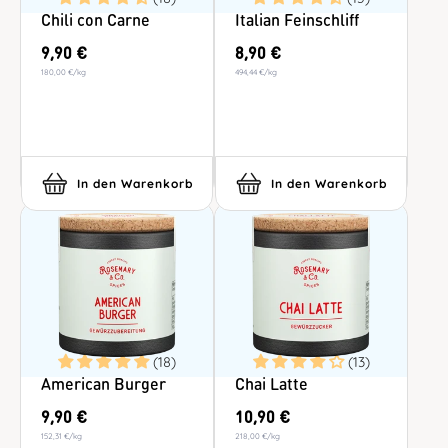
Chili con Carne
Italian Feinschliff
9,90 €
8,90 €
180,00 €
/
kg
494,44 €
/
kg
In den Warenkorb
In den Warenkorb
(18)
(13)
American Burger
Chai Latte
9,90 €
10,90 €
152,31 €
/
kg
218,00 €
/
kg