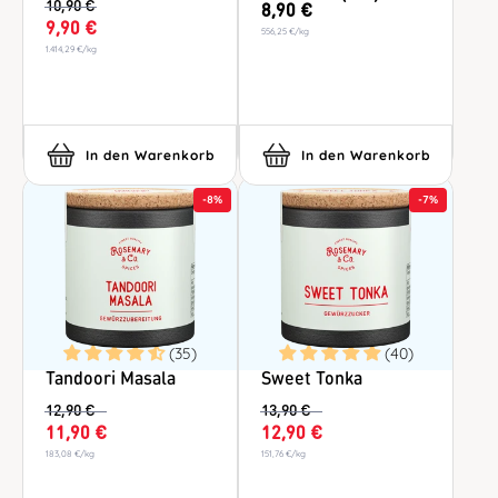
10,90 €
8,90 €
9,90 €
556,25 €
/
kg
1.414,29 €
/
kg
In den Warenkorb
In den Warenkorb
-
8%
-
7%
(35)
(40)
Tandoori Masala
Sweet Tonka
12,90 €
13,90 €
11,90 €
12,90 €
183,08 €
/
kg
151,76 €
/
kg