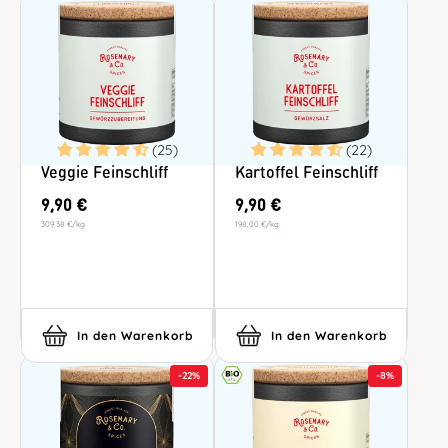
(25)
(22)
Veggie Feinschliff
Kartoffel Feinschliff
9,90 €
9,90 €
309,38 €
/
kg
198,00 €
/
kg
In den Warenkorb
In den Warenkorb
-
22%
-
8%