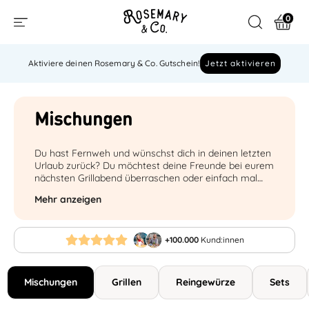
0
Aktiviere deinen Rosemary & Co. Gutschein!
Jetzt aktivieren
Mischungen
Du hast Fernweh und wünschst dich in deinen letzten
Urlaub zurück? Du möchtest deine Freunde bei eurem
nächsten Grillabend überraschen oder einfach mal
was Neues zum Frühstück ausprobieren? Dann
Mehr anzeigen
versuche doch mal Rosemarys Gewürzmischungen!
+100.000
Kund:innen
Mischungen
Grillen
Reingewürze
Sets