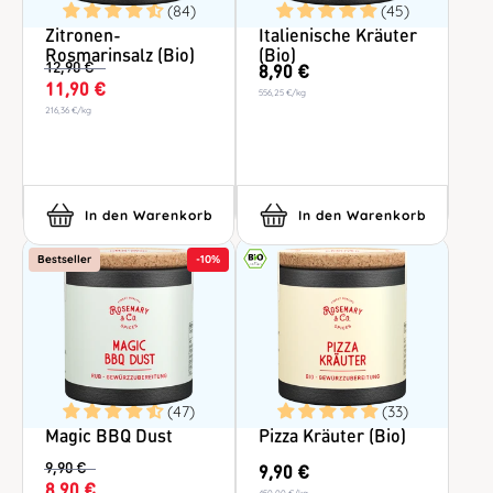
(84)
(45)
Zitronen-
Italienische Kräuter
Rosmarinsalz (Bio)
(Bio)
12,90 €
8,90 €
11,90 €
556,25 €
/
kg
216,36 €
/
kg
In den Warenkorb
In den Warenkorb
Bestseller
-
10%
(47)
(33)
Magic BBQ Dust
Pizza Kräuter (Bio)
9,90 €
9,90 €
8,90 €
450,00 €
/
kg