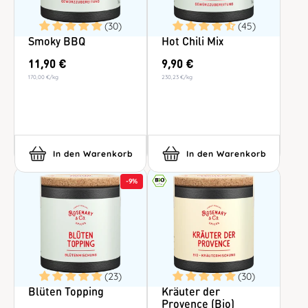
(30)
(45)
Smoky BBQ
Hot Chili Mix
11,90 €
9,90 €
170,00 €
/
kg
230,23 €
/
kg
In den Warenkorb
In den Warenkorb
-
9%
(23)
(30)
Blüten Topping
Kräuter der
Provence (Bio)