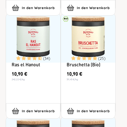
In den Warenkorb
In den Warenkorb
(34)
(25)
Ras el Hanout
Bruschetta (Bio)
10,90 €
10,90 €
242,22 €
/
kg
311,43 €
/
kg
In den Warenkorb
In den Warenkorb