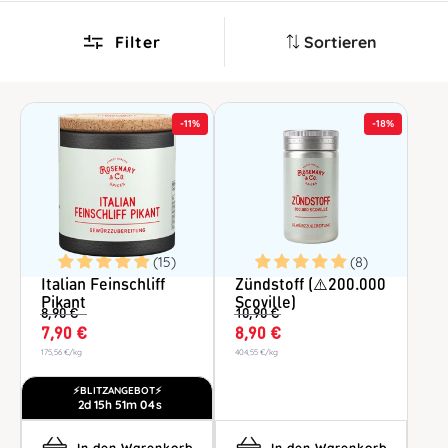
Filter
Sortieren
-
11%
-
18%
(15)
(8)
Italian Feinschliff
Zündstoff (⚠️200.000
Pikant
Scoville)
8,90 €
10,90 €
7,90 €
8,90 €
175,56 €
/
kg
404,55 €
/
kg
⚡️BLITZANGEBOT⚡️
2d
15h
51m
03s
In den Warenkorb
In den Warenkorb