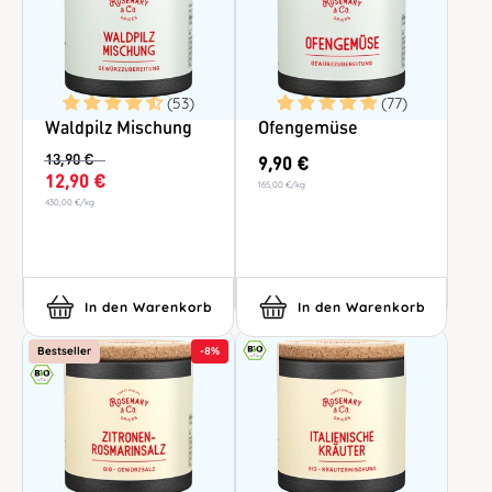
(53)
(77)
Waldpilz Mischung
Ofengemüse
13,90 €
9,90 €
12,90 €
165,00 €
/
kg
430,00 €
/
kg
In den Warenkorb
In den Warenkorb
Bestseller
-
8%