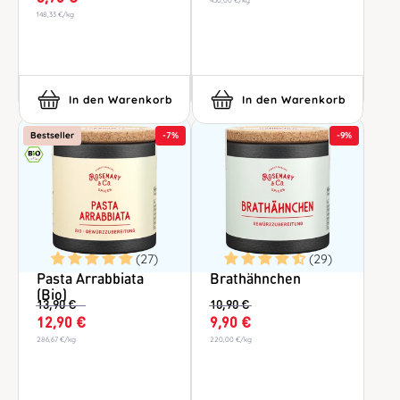
148,33 €
/
kg
In den Warenkorb
In den Warenkorb
Bestseller
-
7%
-
9%
(27)
(29)
Pasta Arrabbiata
Brathähnchen
(Bio)
13,90 €
10,90 €
12,90 €
9,90 €
286,67 €
/
kg
220,00 €
/
kg