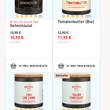
(1)
(20)
🚨 Nur für kurze Zeit
Tomatenbutter (Bio)
Geheimzutat
13,90 €
12,90 €
10,90 €
11,90 €
136,25 €
/
kg
297,50 €
/
kg
In den Warenkorb
In den Warenkorb
Bestseller
(18)
(15)