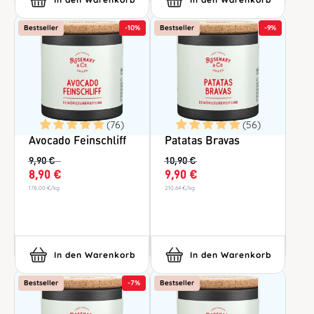
Bestseller
-
10%
Bestseller
-
9%
(76)
(56)
Avocado Feinschliff
Patatas Bravas
9,90 €
10,90 €
8,90 €
9,90 €
178,00 €
/
kg
210,64 €
/
kg
In den Warenkorb
In den Warenkorb
Bestseller
-
7%
Bestseller