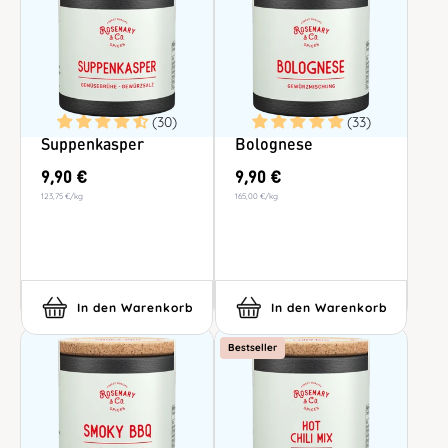
(30)
(33)
Suppenkasper
Bolognese
9,90 €
9,90 €
123,75 €
/
kg
165,00 €
/
kg
In den Warenkorb
In den Warenkorb
Bestseller