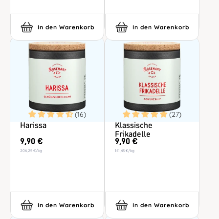
In den Warenkorb
In den Warenkorb
(16)
(27)
Harissa
Klassische
Frikadelle
9,90 €
9,90 €
206,25 €
/
kg
141,43 €
/
kg
In den Warenkorb
In den Warenkorb