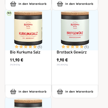
In den Warenkorb
In den Warenkorb
(5)
(5)
Bio Kurkuma Salz
Brotback Gewürz
11,90 €
9,90 €
216,36 €
/
kg
282,86 €
/
kg
In den Warenkorb
In den Warenkorb