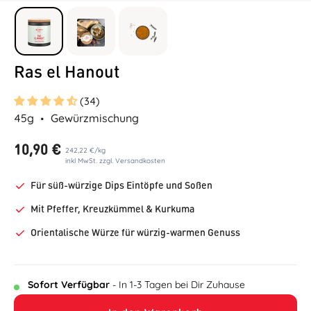
Ras el Hanout
(34)
45g
Gewürzmischung
10,90 €
242,22 €
/
kg
inkl MwSt. zzgl. Versandkosten
Für süß-würzige Dips Eintöpfe und Soßen
Mit Pfeffer, Kreuzkümmel & Kurkuma
Orientalische Würze für würzig-warmen Genuss
Sofort Verfügbar
- In 1-3 Tagen bei Dir Zuhause