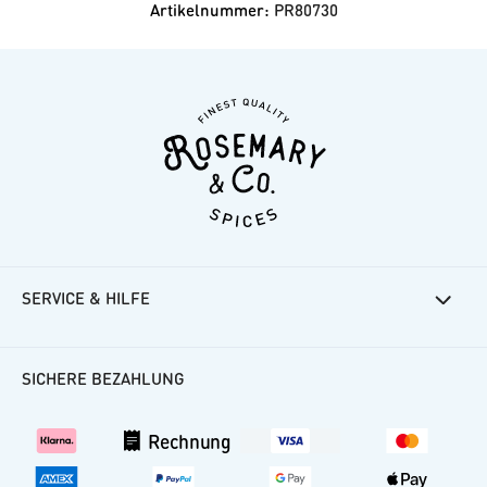
Dosen liegt bei 6cm Durchmesser. Bei den
Artikelnummer:
PR80730
Keramiktöpfen sind es 6,5cm. Auch wenn unser
Korkdeckel ein Naturprodukt ist und daher kein
Deckel 100% ist wie der andere, passen die Gewürze in
die üblicherweise 7cm hohe Gewürzschublade.
Übrigens, extra für die Schubladen-Aufbewahrung
haben wir die Namen der Gewürze auch auf die
Deckel gedruckt, sodass man direkt von oben findet
was man sucht.✨
SERVICE & HILFE
Rosemarys Rezepte
Häufige Fragen
SICHERE BEZAHLUNG
Kundenkonto
Versand
Rechnung
Vertrag widerrufen