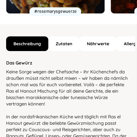
#rosemarysgewuerze
Beschreibung
Zutaten
Nährwerte
Allerg
Das Gewürz
Keine Sorge wegen der Chefsache – ihr Küchenchefs da
draußen müsst nicht selbst mixen – wir haben da nämlich
schon mal was für euch vorbereitet. Voilà – die perfekte
Ras el Hanout Mischung für all deine Gerichte, die ein
bisschen marokkanische oder tunesische Würze
vertragen können!
In der nordafrikanischen Küche wird täglich mit Ras el
Hanout gewürzt: die beliebte Gewürzmischung passt
perfekt zu Couscous- und Reisgerichten, aber auch zu
Ragouts, Geflügel, Linsen- oder Gemüsegerichten. Da der