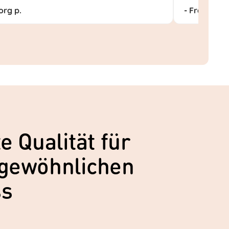
org p.
- Frank M.
e Qualität für
gewöhnlichen
ss