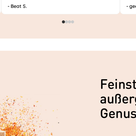
- Beat S.
- ge
Feinst
außer
Genu