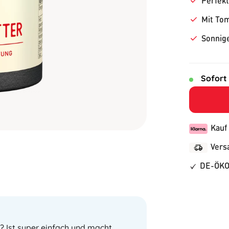
Perfekt
Mit Tom
Sonnige
Sofort
Kauf
Vers
DE-ÖKO
 Ist super einfach und macht