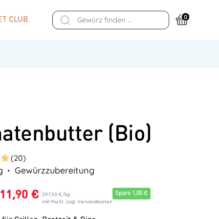
0
T CLUB
atenbutter (Bio)
(20)
g
Gewürzzubereitung
11,90 €
Spare 1,00 €
297,50 €
/
kg
inkl MwSt. zzgl. Versandkosten