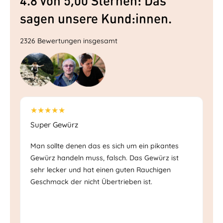
4.8 von 5,00 Sternen: Das
sagen unsere Kund:innen.
2326 Bewertungen insgesamt
★★★★★
★
Super Gewürz
Sc
Man sollte denen das es sich um ein pikantes
Ec
Gewürz handeln muss, falsch. Das Gewürz ist
Ge
sehr lecker und hat einen guten Rauchigen
Mi
Geschmack der nicht Übertrieben ist.