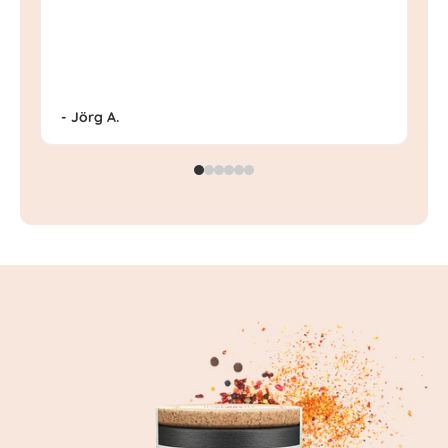
- Jörg A.
- 