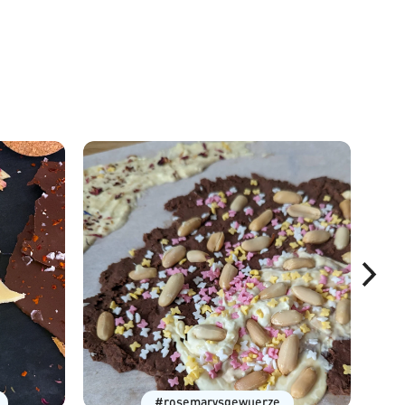
#rosemarysgewuerze