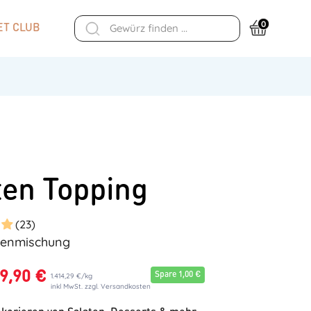
0
T CLUB
ten Topping
(23)
tenmischung
9,90 €
Spare 1,00 €
1.414,29 €
/
kg
inkl MwSt. zzgl. Versandkosten