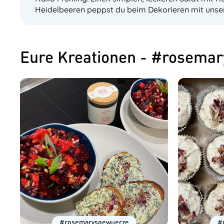
Heidelbeeren peppst du beim Dekorieren mit unse
Eure Kreationen - #rosema
#rosemarysgewuerze
#