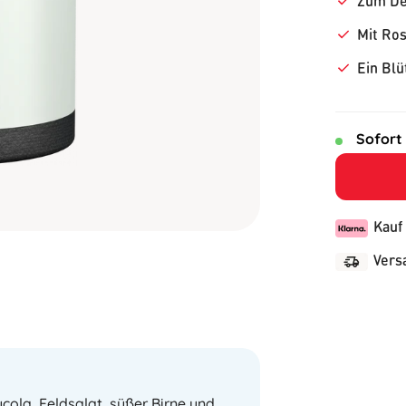
Zum De
Mit Ros
Ein Blü
Sofort
Kauf
Vers
ucola, Feldsalat, süßer Birne und