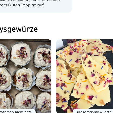
rem Blüten Topping auf!
rysgewürze
rosemarysgewuerze
#rosemarysgewuerze