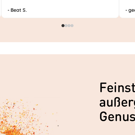
- Beat S.
- ge
Feinst
außer
Genu