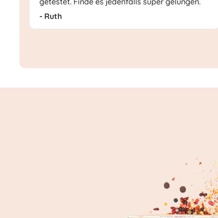
getestet. Finde es jedenfalls super gelungen.
- Ruth