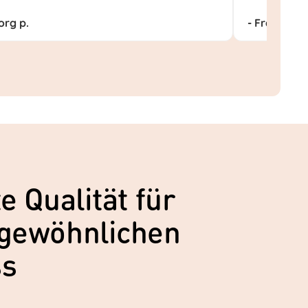
org p.
- Frank M.
e Qualität für
gewöhnlichen
ss