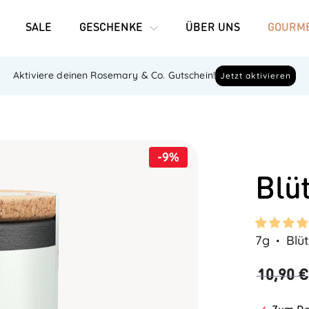
SALE
GESCHENKE
ÜBER UNS
GOURME
Aktiviere deinen Rosemary & Co. Gutschein!
Jetzt aktivieren
-9%
Blü
7g
Blü
10,90 €