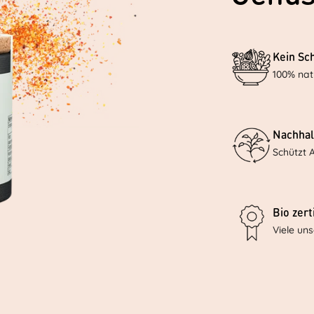
Kein Sc
100% nat
Nachhal
Schützt 
Bio zerti
Viele un