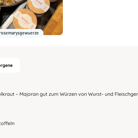
rosemarysgewuerze
ergene
lkraut – Majoran gut zum Würzen von Wurst- und Fleischgeri
toffeln