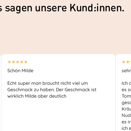
as sagen unsere Kund:innen.
★★★★★
★★
Schön Milde
sehr
Echt super man braucht nicht viel um
Ich 
Geschmack zu haben. Der Geschmack ist
es s
wirklich Milde aber deutlich
Toma
ges
Kräu
Nude
es i
ich 