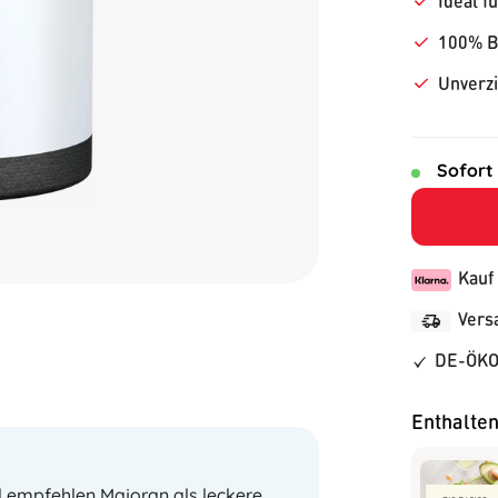
Ideal f
100% B
Unverzi
Sofort
Kauf
Vers
DE-ÖKO
Enthalten
d empfehlen Majoran als leckere