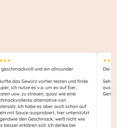
★★★
★★★★★
 geschmackvoll und ein allrounder
Die Gewürze
durfte das Gewürz vorher testen und finde
Sehr aromat
uper, ich nutze es v.a. um es auf Eier,
ausgezeich
ten usw. zu streuen, quasi wie eine
Gericht da
chmackvolleres alternative von
tersalz. Ich habe es aber auch schon auf
ln mit Sauce ausprobiert, hier unterstützt
rgendwie den Geschmack, weiß nicht wie
es besser erklären soll. Ich denke bei