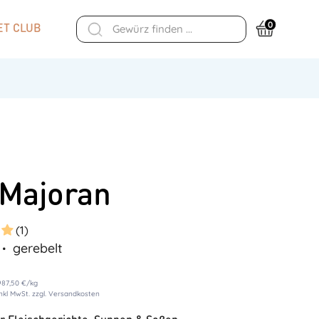
0
T CLUB
 Majoran
(1)
gerebelt
987,50 €
/
kg
inkl MwSt. zzgl. Versandkosten