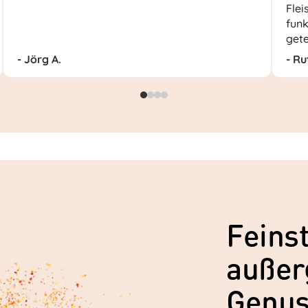
Flei
funk
gete
- Jörg A.
- Ru
Feinst
außer
Genu