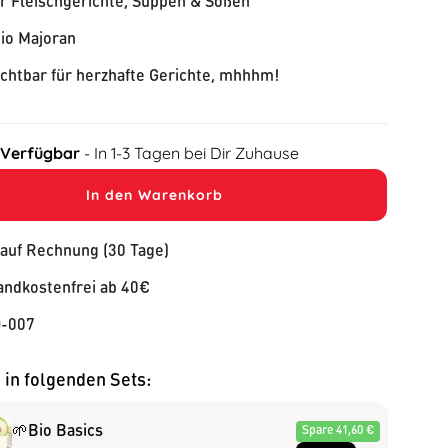
ür Fleischgerichte, Suppen & Soßen
io Majoran
chtbar für herzhafte Gerichte, mhhhm!
 Verfügbar
- In 1-3 Tagen bei Dir Zuhause
In den Warenkorb
 auf Rechnung (30 Tage)
andkostenfrei ab 40€
-007
 in folgenden Sets:
🌱Bio Basics
Spare 41,60 €