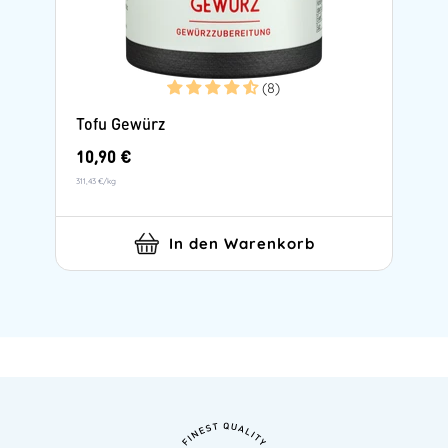
(8)
Tofu Gewürz
10,90 €
311,43 €
/
kg
In den Warenkorb