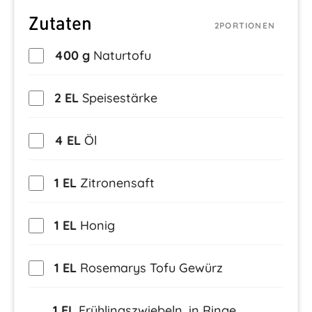
Zutaten
2
PORTIONEN
400 g
Naturtofu
2 EL
Speisestärke
4 EL
Öl
1 EL
Zitronensaft
1 EL
Honig
1 EL
Rosemarys Tofu Gewürz
1 EL
Frühlingszwiebeln, in Ringe