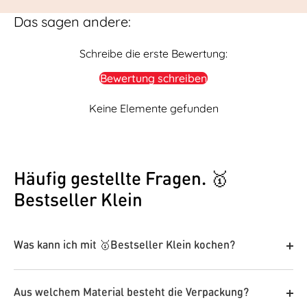
Das sagen andere:
Schreibe die erste Bewertung:
Bewertung schreiben
Keine Elemente gefunden
Häufig gestellte Fragen. 🥇
Bestseller Klein
Was kann ich mit 🥇Bestseller Klein kochen?
Unsere Gewürze sind wahre Alleskönner in der Küche.
Ob fein abgestimmt oder mutig kombiniert – sie
Aus welchem Material besteht die Verpackung?
verleihen jedem Gericht eine besondere Note. Lass