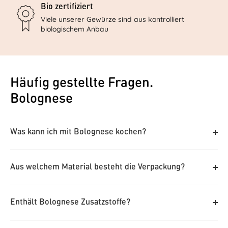
Bio zertifiziert
Viele unserer Gewürze sind aus kontrolliert
biologischem Anbau
Häufig gestellte Fragen.
Bolognese
Was kann ich mit Bolognese kochen?
Unsere Gewürze sind wahre Alleskönner in der Küche.
Ob fein abgestimmt oder mutig kombiniert – sie
Aus welchem Material besteht die Verpackung?
verleihen jedem Gericht eine besondere Note. Lass
deiner Kreativität freien Lauf und entdecke immer
Unsere kleinen Dosen sind aus recycelter Pappe, die
wieder neue Geschmackserlebnisse.
großen Dosen aus Keramik. Beide haben einen
Enthält Bolognese Zusatzstoffe?
Naturkorkdeckel. Warum wir uns für genau diese
Schau einfach mal auf unserem
Rezeptblog
vorbei
Verpackung entschieden haben erfährst du
hier
.
uns lass dich inspirieren! ✨
Rosemary's Gewürze sind ein Naturprodukt -
ohne