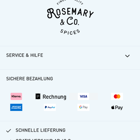
Übrigens, extra für die Schubladen-Aufbewahrung
haben wir die Namen der Gewürze auch auf die
Deckel gedruckt, sodass man direkt von oben findet
was man sucht.✨
SERVICE & HILFE
Rosemarys Rezepte
Häufige Fragen
SICHERE BEZAHLUNG
Kundenkonto
Versand
Rechnung
Vertrag widerrufen
SCHNELLE LIEFERUNG