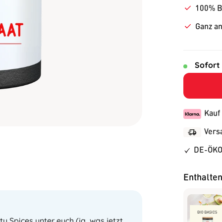
100% B
Ganz an
Sofort
Kauf
Vers
DE-ÖKO
Enthalten
y Spices unter euch (ja, was jetzt