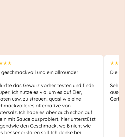
★★★
★★★★★
 geschmackvoll und ein allrounder
Die Gewürze
durfte das Gewürz vorher testen und finde
Sehr aromat
uper, ich nutze es v.a. um es auf Eier,
ausgezeich
ten usw. zu streuen, quasi wie eine
Gericht da
chmackvolleres alternative von
tersalz. Ich habe es aber auch schon auf
ln mit Sauce ausprobiert, hier unterstützt
rgendwie den Geschmack, weiß nicht wie
es besser erklären soll. Ich denke bei