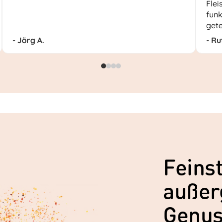
Flei
funk
gete
- Jörg A.
- Ru
Feinst
außer
Genu