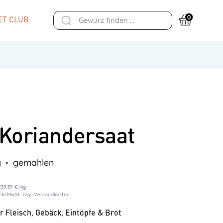
0
T CLUB
 Koriandersaat
g
gemahlen
239,39 €
/
kg
inkl MwSt. zzgl. Versandkosten
ür Fleisch, Gebäck, Eintöpfe & Brot