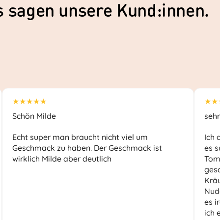
as sagen unsere Kund:innen.
★★★★★
★★
Schön Milde
sehr
Echt super man braucht nicht viel um
Ich 
Geschmack zu haben. Der Geschmack ist
es s
wirklich Milde aber deutlich
Toma
ges
Kräu
Nude
es i
ich 