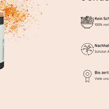
Kein Sc
100% nat
Nachhal
Schützt 
Bio zerti
Viele un