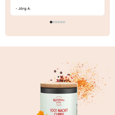
- Jörg A.
- 