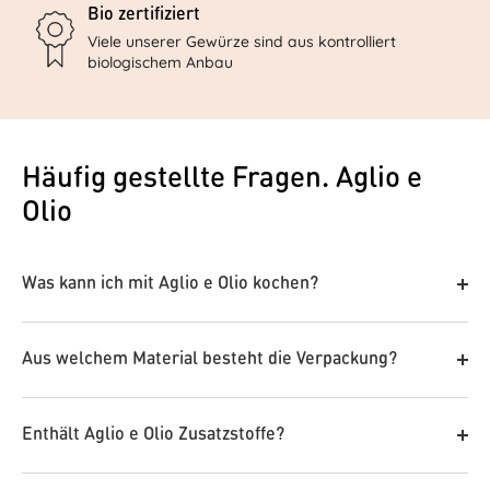
Bio zertifiziert
Viele unserer Gewürze sind aus kontrolliert
biologischem Anbau
Häufig gestellte Fragen. Aglio e
Olio
Was kann ich mit Aglio e Olio kochen?
Unsere Gewürze sind wahre Alleskönner in der Küche.
Ob fein abgestimmt oder mutig kombiniert – sie
Aus welchem Material besteht die Verpackung?
verleihen jedem Gericht eine besondere Note. Lass
deiner Kreativität freien Lauf und entdecke immer
Unsere kleinen Dosen sind aus recycelter Pappe, die
wieder neue Geschmackserlebnisse.
großen Dosen aus Keramik. Beide haben einen
Enthält Aglio e Olio Zusatzstoffe?
Naturkorkdeckel. Warum wir uns für genau diese
Schau einfach mal auf unserem
Rezeptblog
vorbei
Verpackung entschieden haben erfährst du
hier
.
uns lass dich inspirieren! ✨
Rosemary's Gewürze sind ein Naturprodukt -
ohne